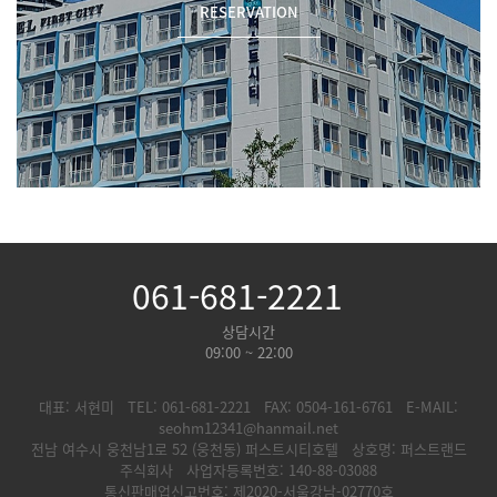
RESERVATION
061-681-2221
상담시간
09:00 ~ 22:00
대표: 서현미
TEL: 061-681-2221
FAX: 0504-161-6761
E-MAIL:
seohm12341@hanmail.net
전남 여수시 웅천남1로 52 (웅천동) 퍼스트시티호텔
상호명: 퍼스트랜드
주식회사
사업자등록번호: 140-88-03088
통신판매업신고번호: 제2020-서울강남-02770호