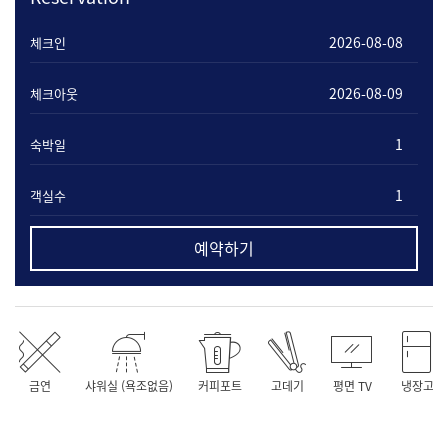
체크인
체크아웃
숙박일
객실수
예약하기
금연
샤워실 (욕조없음)
커피포트
고데기
평면 TV
냉장고