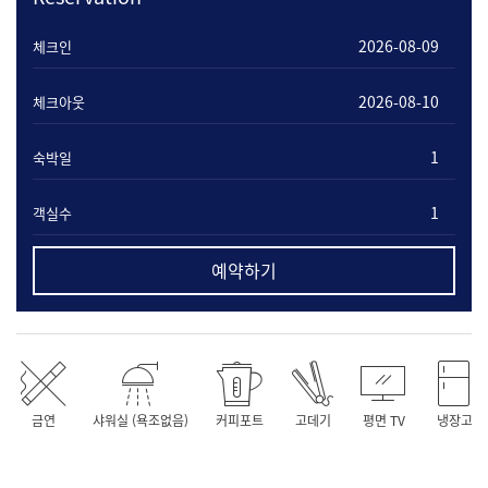
체크인
체크아웃
숙박일
객실수
예약하기
금연
샤워실 (욕조없음)
커피포트
고데기
평면 TV
냉장고