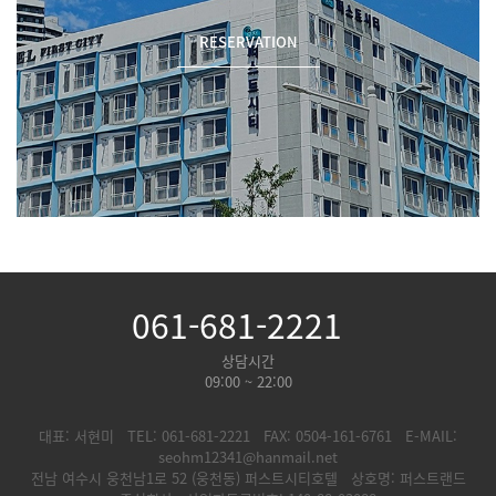
RESERVATION
061-681-2221
상담시간
09:00 ~ 22:00
대표: 서현미
TEL: 061-681-2221
FAX: 0504-161-6761
E-MAIL:
seohm12341@hanmail.net
전남 여수시 웅천남1로 52 (웅천동) 퍼스트시티호텔
상호명: 퍼스트랜드